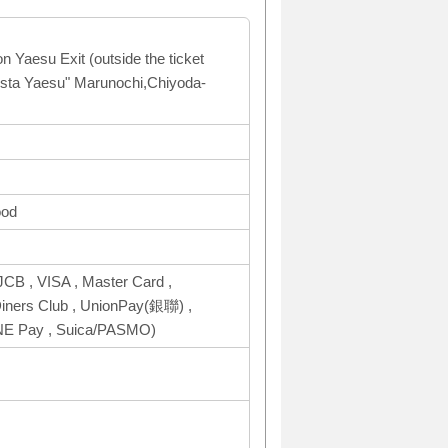
n Yaesu Exit (outside the ticket
nsta Yaesu" Marunochi,Chiyoda-
ood
CB , VISA , Master Card ,
ers Club , UnionPay(銀聯) ,
INE Pay , Suica/PASMO)