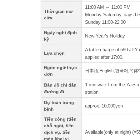
11:00 AM ～ 11:00 PM
Thời gian mở
Monday-Saturday, days bef
cửa
Sunday 11:00-22:00
Ngày nghỉ định
New Year's Holiday
kỳ
A table charge of 550 JPY (
Lựa chọn
applied after 17:00.
Ngôn ngữ thực
日本語,English,한국어,简
đơn
1 min.walk from the Yaesu
Bản đồ chỉ dẫn
đường đi
station
Dự toán trung
approx. 10,000yen
bình
Tiền công (tiền
chỗ ngồi, tiền
Available(only at night) (¥
dịch vụ, tiền
món khai vị,