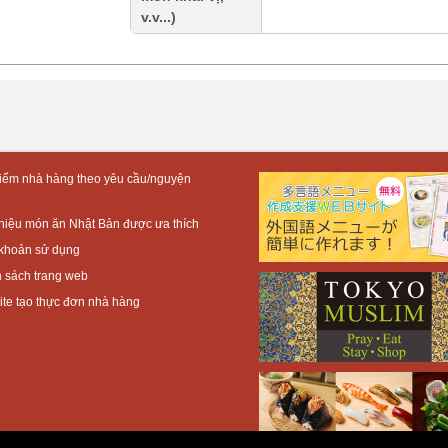
v.v...)
iếm nhà hàng theo yêu cầu/nguyện
thiệu món ăn Nhật Bản được ưa thích
khoản sử dụng
 sách trang web
te tạo thực đơn nhà hàng