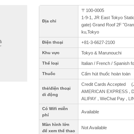
〒100-0005
1-9-1, JR East Tokyo Statio
Địa chỉ
gate) Grand Roof 2F "Gra
ku,Tokyo
+81-3-6627-2100
Điện thoại
Tokyo & Marunouchi
Khu vực
Italian / French / Spanish f
Thể loại
Cấm hút thuốc hoàn toàn
Thuốc
Credit Cards Accepted (J
thẻ/điện thoại
AMERICAN EXPRESS , Din
di động
ALIPAY , WeChat Pay , L
Có Wifi miễn
Available
phí
Màn hình lớn
Not Available
để xem thể thao