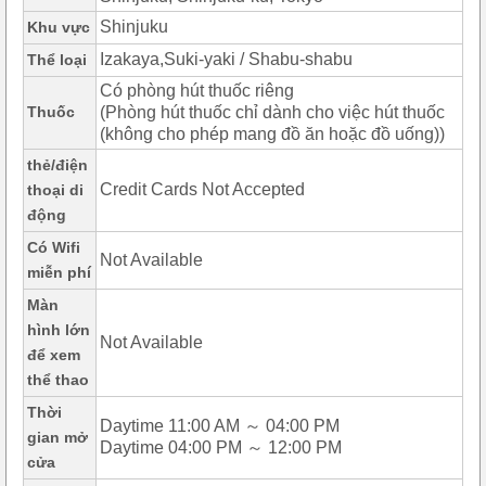
Shinjuku
Khu vực
Izakaya,Suki-yaki / Shabu-shabu
Thể loại
Có phòng hút thuốc riêng
Thuốc
(Phòng hút thuốc chỉ dành cho việc hút thuốc
(không cho phép mang đồ ăn hoặc đồ uống))
thẻ/điện
Credit Cards Not Accepted
thoại di
động
Có Wifi
Not Available
miễn phí
Màn
hình lớn
Not Available
để xem
thể thao
Thời
Daytime 11:00 AM ～ 04:00 PM
gian mở
Daytime 04:00 PM ～ 12:00 PM
cửa