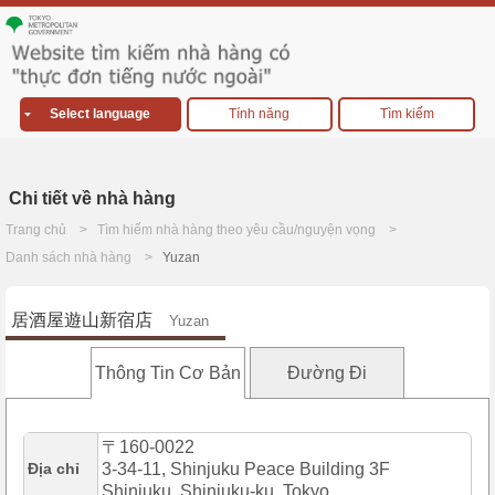
Select language
Tính năng
Tìm kiếm
Chi tiết về nhà hàng
Trang chủ
Tìm hiếm nhà hàng theo yêu cầu/nguyện vọng
Danh sách nhà hàng
Yuzan
居酒屋遊山新宿店
Yuzan
Thông Tin Cơ Bản
Đường Đi
〒160-0022
Địa chỉ
3-34-11, Shinjuku Peace Building 3F
Shinjuku, Shinjuku-ku, Tokyo