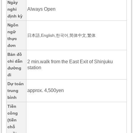
Ngày
Always Open
nghỉ
định kỳ
Ngôn
ngữ
日本語,English,한국어,简体中文,繁体
thực
đơn
Bản đồ
chỉ dẫn
2 min.walk from the East Exit of Shinjuku
station
đường
đi
Dự toán
approx. 4,500yen
trung
bình
Tiền
công
(tiền
chỗ