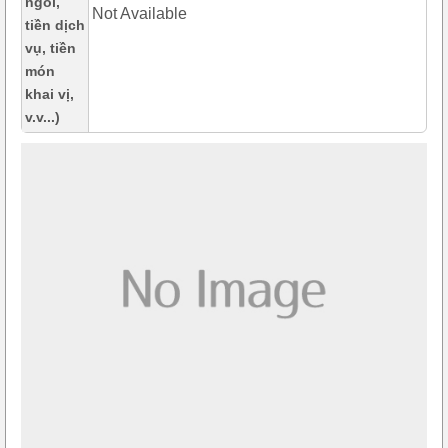
ngồi,
Not Available
tiền dịch
vụ, tiền
món
khai vị,
v.v...)