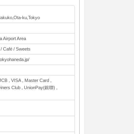
dakuko,Ota-ku,Tokyo
 Airport Area
 / Café / Sweets
tokyohaneda.jp/
CB , VISA , Master Card ,
ers Club , UnionPay(銀聯) ,