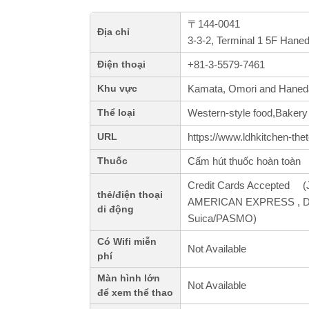
〒144-0041
Địa chỉ
3-3-2, Terminal 1 5F Hane
+81-3-5579-7461
Điện thoại
Kamata, Omori and Haneda
Khu vực
Western-style food,Bakery
Thể loại
https://www.ldhkitchen-the
URL
Cấm hút thuốc hoàn toàn
Thuốc
Credit Cards Accepted (J
thẻ/điện thoại
AMERICAN EXPRESS , Din
di động
Suica/PASMO)
Có Wifi miễn
Not Available
phí
Màn hình lớn
Not Available
để xem thể thao