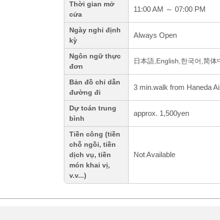
Thời gian mở
11:00 AM ～ 07:00 PM
cửa
Ngày nghỉ định
Always Open
kỳ
Ngôn ngữ thực
日本語,English,한국어,简
đơn
Bản đồ chỉ dẫn
3 min.walk from Haneda Air
đường đi
Dự toán trung
approx. 1,500yen
bình
Tiền công (tiền
chỗ ngồi, tiền
Not Available
dịch vụ, tiền
món khai vị,
v.v...)