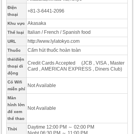
Điện
+81-3-6441-2096
thoại
Akasaka
Khu vực
Italian / French / Spanish food
Thể loại
http://www.lylatokyo.com
URL
Cấm hút thuốc hoàn toàn
Thuốc
thẻ/điện
Credit Cards Accepted (JCB , VISA , Master
thoại di
Card , AMERICAN EXPRESS , Diners Club)
động
Có Wifi
Not Available
miễn phí
Màn
hình lớn
Not Available
để xem
thể thao
Daytime 12:00 PM ～ 02:00 PM
Thời
Night 06:30 PM ～ 11:00 PM