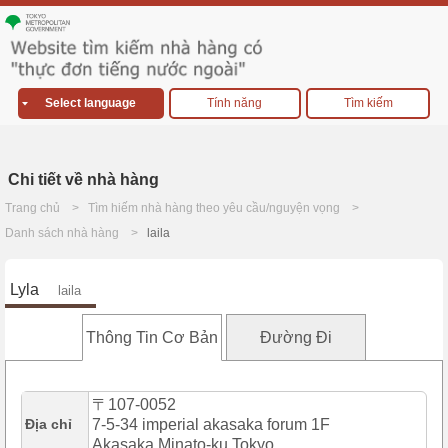
Select language
Tính năng
Tìm kiếm
Chi tiết về nhà hàng
Trang chủ
Tìm hiếm nhà hàng theo yêu cầu/nguyện vọng
Danh sách nhà hàng
laila
Lyla
laila
Thông Tin Cơ Bản
Đường Đi
〒107-0052
Địa chỉ
7-5-34 imperial akasaka forum 1F
Akasaka,Minato-ku,Tokyo