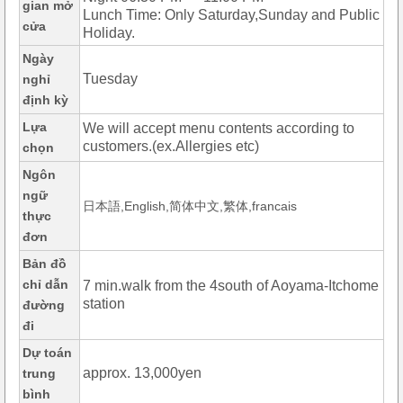
gian mở
Lunch Time: Only Saturday,Sunday and Public
cửa
Holiday.
Ngày
Tuesday
nghỉ
định kỳ
Lựa
We will accept menu contents according to
customers.(ex.Allergies etc)
chọn
Ngôn
ngữ
日本語,English,简体中文,繁体,francais
thực
đơn
Bản đồ
chỉ dẫn
7 min.walk from the 4south of Aoyama-Itchome
station
đường
đi
Dự toán
approx. 13,000yen
trung
bình