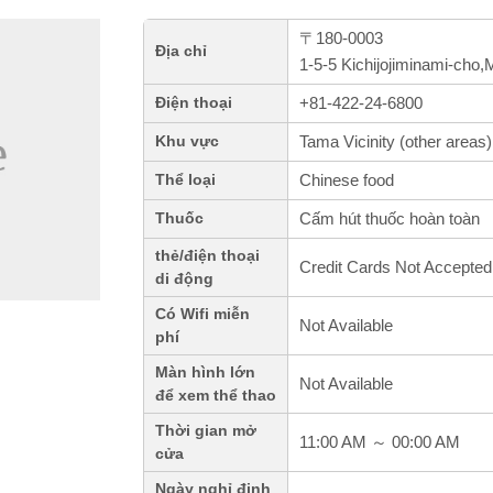
〒180-0003
Địa chỉ
1-5-5 Kichijojiminami-cho
+81-422-24-6800
Điện thoại
Tama Vicinity (other areas)
Khu vực
Chinese food
Thể loại
Cấm hút thuốc hoàn toàn
Thuốc
thẻ/điện thoại
Credit Cards Not Accepted
di động
Có Wifi miễn
Not Available
phí
Màn hình lớn
Not Available
để xem thể thao
Thời gian mở
11:00 AM ～ 00:00 AM
cửa
Ngày nghỉ định