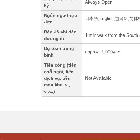
Always Open
kỳ
Ngôn ngữ thực
日本語,English,한국어,简
đơn
Bản đồ chỉ dẫn
1 min.walk from the South of
đường đi
Dự toán trung
approx. 1,000yen
bình
Tiền công (tiền
chỗ ngồi, tiền
Not Available
dịch vụ, tiền
món khai vị,
v.v...)