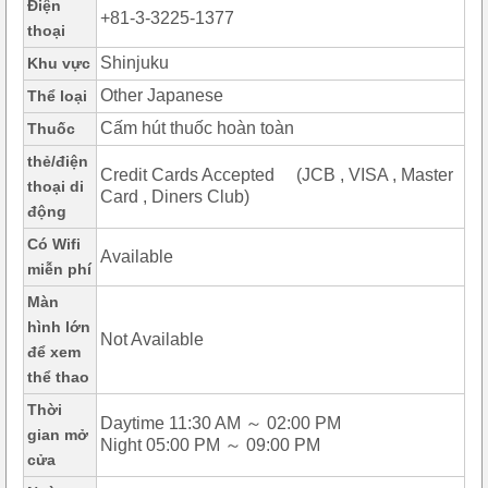
Điện
+81-3-3225-1377
thoại
Shinjuku
Khu vực
Other Japanese
Thể loại
Cấm hút thuốc hoàn toàn
Thuốc
thẻ/điện
Credit Cards Accepted (JCB , VISA , Master
thoại di
Card , Diners Club)
động
Có Wifi
Available
miễn phí
Màn
hình lớn
Not Available
để xem
thể thao
Thời
Daytime 11:30 AM ～ 02:00 PM
gian mở
Night 05:00 PM ～ 09:00 PM
cửa