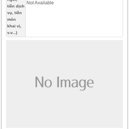
Not Available
tiền dịch
vụ, tiền
món
khai vị,
v.v...)