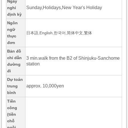
Ngày
Sunday,Holidays,New Year's Holiday
nghỉ
định kỳ
Ngôn
ngữ
日本語,English,한국어,简体中文,繁体
thực
đơn
Bản đồ
chỉ dẫn
3 min.walk from the B2 of Shinjuku-Sanchome
station
đường
đi
Dự toán
approx. 10,000yen
trung
bình
Tiền
công
(tiền
chỗ
ngồi,