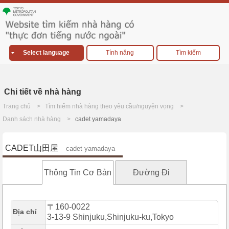
Select language
Tính năng
Tìm kiếm
Chi tiết về nhà hàng
Trang chủ
Tìm hiếm nhà hàng theo yêu cầu/nguyện vọng
Danh sách nhà hàng
cadet yamadaya
CADET山田屋
cadet yamadaya
Thông Tin Cơ Bản
Đường Đi
〒160-0022
Địa chỉ
3-13-9 Shinjuku,Shinjuku-ku,Tokyo