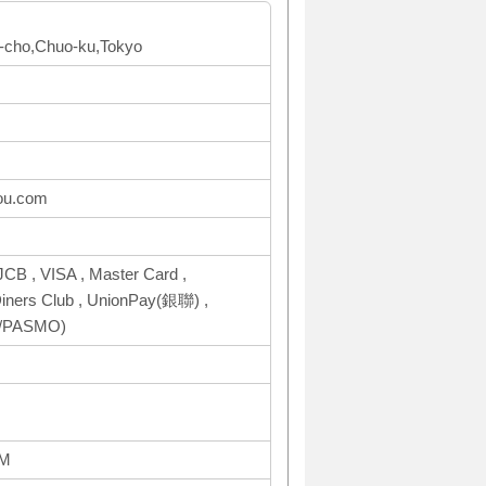
-cho,Chuo-ku,Tokyo
ou.com
CB , VISA , Master Card ,
ers Club , UnionPay(銀聯) ,
ca/PASMO)
AM