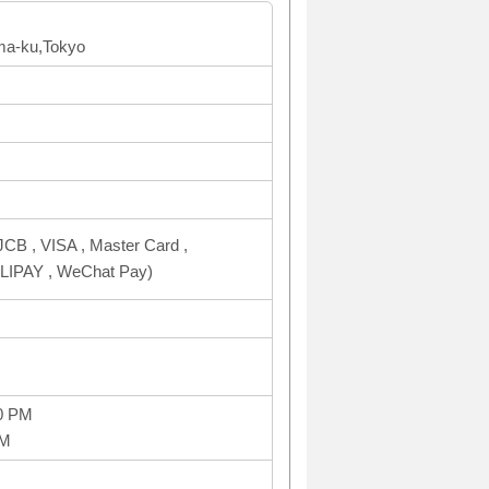
ima-ku,Tokyo
CB , VISA , Master Card ,
IPAY , WeChat Pay)
0 PM
PM