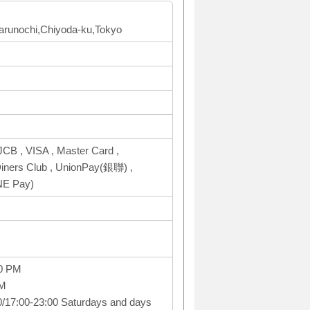
Marunochi,Chiyoda-ku,Tokyo
CB , VISA , Master Card ,
ers Club , UnionPay(銀聯) ,
NE Pay)
00 PM
PM
0/17:00-23:00 Saturdays and days