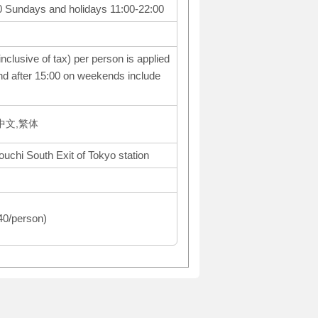
00 Sundays and holidays 11:00-22:00
nclusive of tax) per person is applied
nd after 15:00 on weekends include
体中文,繁体
uchi South Exit of Tokyo station
440/person)