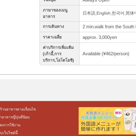
ภาษาของเมนู
日本語,English,한국어,简
อาหาร
2 min.walk from the South 
การเดินทาง
approx. 3,000yen
ราคาเฉลี่ย
ค่าบริการเพิ่มเติม
Available (¥462/person)
(เก้าอี้,การ
บริการ,โอโตโอชิ)
ร้านอาหารตามเงื่อนไข
อาหารญี่ปุ่นที่นิยม
ลงการใช้งาน
กับเว็ปไซต์นี้