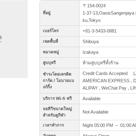
〒154-0024
1-37-13,OasisSangenjaya 
ที่อยู่
ku,Tokyo
+81-3-5433-0881
เบอร์โทร
Shibuya
เขตพื้นที่
Izakaya
หมวดหมู่
ห้ามสูบบุหรี่ทั้งร้าน
สูบบุหรี
Credit Cards Accepted (J
ชำระโดยเครดิต
AMERICAN EXPRESS , Din
การ์ด / โมบายแบ
งก์กิ้ง
ALIPAY , WeChat Pay , L
Available
บริการ Wi-fi ฟรี
จอทีวีขนาดใหญ่
Not Available
สำหรับดูกีฬา
Night 05:00 PM ～ 01:00 
เวลาทำการ
Always Open
วันหยุด