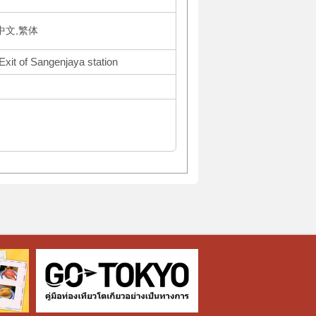
体中文,繁体
Exit of Sangenjaya station