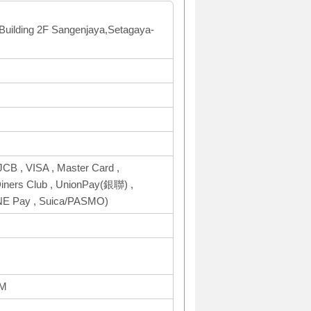
Building 2F Sangenjaya,Setagaya-
CB , VISA , Master Card ,
ers Club , UnionPay(銀聯) ,
INE Pay , Suica/PASMO)
AM