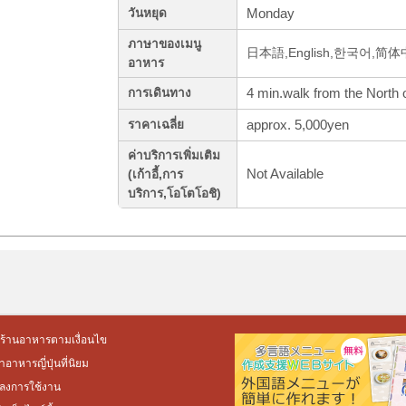
Monday
วันหยุด
ภาษาของเมนู
日本語,English,한국어,简
อาหาร
4 min.walk from the North 
การเดินทาง
approx. 5,000yen
ราคาเฉลี่ย
ค่าบริการเพิ่มเติม
Not Available
(เก้าอี้,การ
บริการ,โอโตโอชิ)
ร้านอาหารตามเงื่อนไข
อาหารญี่ปุ่นที่นิยม
ลงการใช้งาน