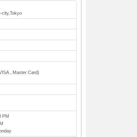
-city,Tokyo
ISA , Master Card)
0 PM
PM
Monday