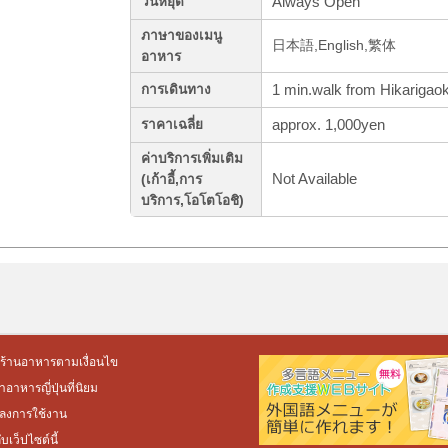
Always Open
วันหยุด
ภาษาของเมนู
日本語,English,繁体
อาหาร
1 min.walk from Hikarigaok
การเดินทาง
approx. 1,000yen
ราคาเฉลี่ย
ค่าบริการเพิ่มเติม
Not Available
(เก้าอี้,การ
บริการ,โอโตโอชิ)
ร้านอาหารตามเงื่อนไข
อาหารญี่ปุ่นที่นิยม
ลงการใช้งาน
กับเว็ปไซต์นี้