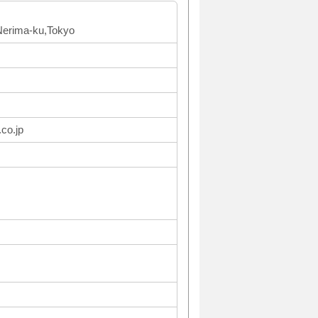
Nerima-ku,Tokyo
co.jp