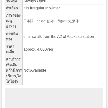
Always Open
วันหยุด
It is irregular in winter
ตัวเลือก
ภาษาของ
เมนู
日本語,English,한국어,简体中文,繁体
อาหาร
การเดิน
6 min.walk from the A2 of Asakusa station
ทาง
ราคา
approx. 4,000yen
เฉลี่ย
ค่าบริการ
เพิ่มเติม
Not Available
(เก้าอี้,การ
บริการ,โอ
โตโอชิ)