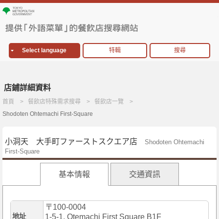
Select language
特輯
搜尋
店鋪詳細資料
首頁
餐飲店特殊需求搜尋
餐飲店一覽
Shodoten Ohtemachi First-Square
小洞天 大手町ファーストスクエア店
Shodoten Ohtemachi
First-Square
基本情報
交通資訊
〒100-0004
地址
1-5-1, Otemachi First Square B1F