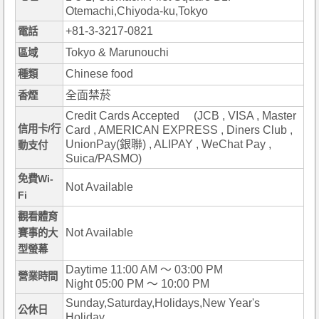
Otemachi,Chiyoda-ku,Tokyo
+81-3-3217-0821
電話
Tokyo & Marunouchi
區域
Chinese food
種類
全面禁菸
香煙
Credit Cards Accepted (JCB , VISA , Master
信用卡/行
Card , AMERICAN EXPRESS , Diners Club ,
UnionPay(銀聯) , ALIPAY , WeChat Pay ,
動支付
Suica/PASMO)
免費Wi-
Not Available
Fi
觀看體育
Not Available
賽事的大
型螢幕
Daytime 11:00 AM ～ 03:00 PM
營業時間
Night 05:00 PM ～ 10:00 PM
Sunday,Saturday,Holidays,New Year's
公休日
Holiday