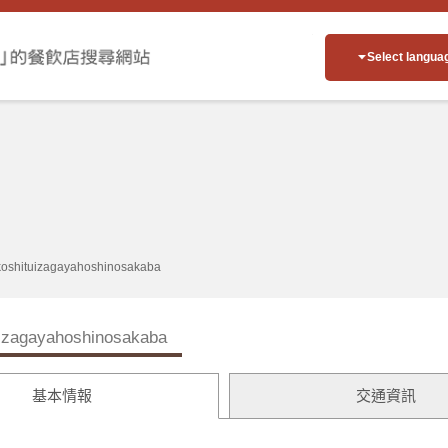
Select langua
koshituizagayahoshinosakaba
uizagayahoshinosakaba
基本情報
交通資訊