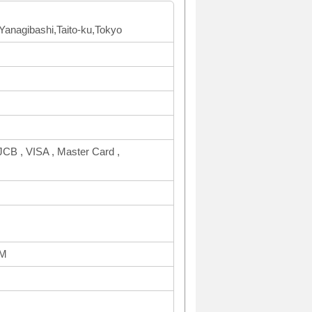
Yanagibashi,Taito-ku,Tokyo
CB , VISA , Master Card ,
PM