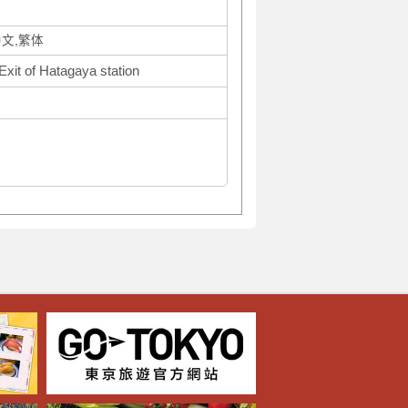
中文,繁体
Exit of Hatagaya station