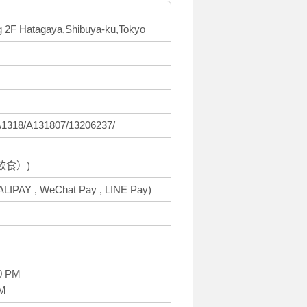
ng 2F Hatagaya,Shibuya-ku,Tokyo
/A1318/A131807/13206237/
飲食）)
ALIPAY , WeChat Pay , LINE Pay)
0 PM
AM