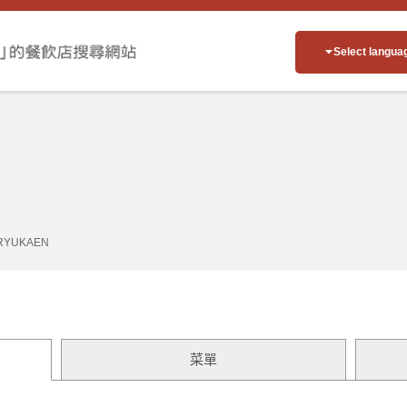
Select langua
RYUKAEN
菜單