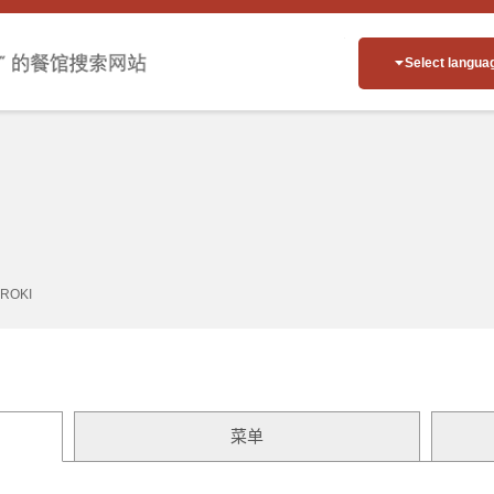
Select langua
ROKI
菜单