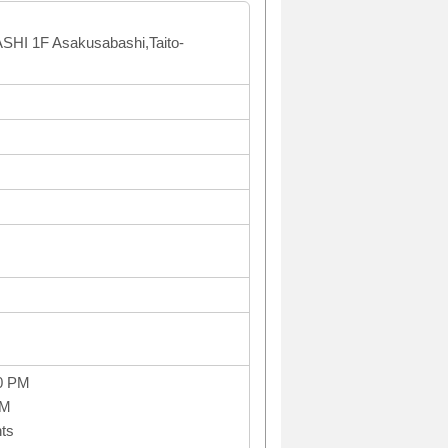
HI 1F Asakusabashi,Taito-
0 PM
PM
ts