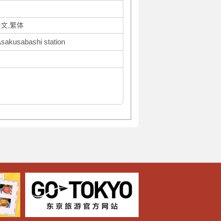
中文,繁体
Asakusabashi station