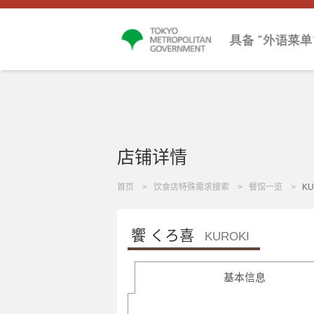
店铺详情
首页
饮食店特殊需求搜索
餐馆一览
KU
饗 くろ喜
KUROKI
基本信息