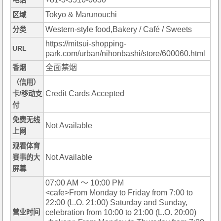
电话
Tokyo & Marunouchi
区域
Western-style food,Bakery / Café / Sweets
分类
https://mitsui-shopping-
URL
park.com/urban/nihonbashi/store/600060.html
全面禁烟
香烟
（信用）
Credit Cards Accepted
卡/移动支
付
免费无线
Not Available
上网
观看体育
Not Available
赛事的大
屏幕
07:00 AM ～ 10:00 PM
<cafe>From Monday to Friday from 7:00 to
22:00 (L.O. 21:00) Saturday and Sunday,
营业时间
celebration from 10:00 to 21:00 (L.O. 20:00)