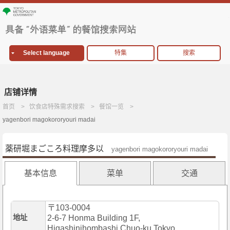
Select language
特集
搜索
店铺详情
首页
饮食店特殊需求搜索
餐馆一览
yagenbori magokororyouri madai
薬研堀まごころ料理摩多以
yagenbori magokororyouri madai
基本信息
菜单
交通
〒103-0004
地址
2-6-7 Honma Building 1F,
Higashinihombashi,Chuo-ku,Tokyo