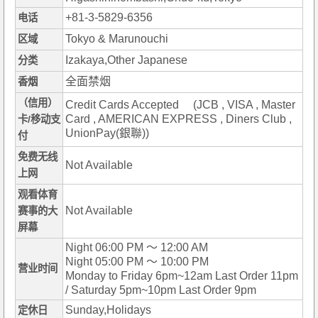
+81-3-5829-6356
电话
Tokyo & Marunouchi
区域
Izakaya,Other Japanese
分类
全面禁烟
香烟
（信用）
Credit Cards Accepted (JCB , VISA , Master
Card , AMERICAN EXPRESS , Diners Club ,
卡/移动支
UnionPay(銀聯))
付
免费无线
Not Available
上网
观看体育
Not Available
赛事的大
屏幕
Night 06:00 PM ～ 12:00 AM
Night 05:00 PM ～ 10:00 PM
营业时间
Monday to Friday 6pm~12am Last Order 11pm
/ Saturday 5pm~10pm Last Order 9pm
Sunday,Holidays
定休日