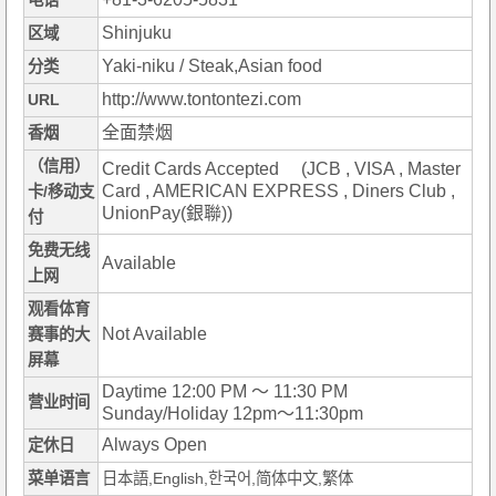
电话
Shinjuku
区域
Yaki-niku / Steak,Asian food
分类
http://www.tontontezi.com
URL
全面禁烟
香烟
（信用）
Credit Cards Accepted (JCB , VISA , Master
Card , AMERICAN EXPRESS , Diners Club ,
卡/移动支
UnionPay(銀聯))
付
免费无线
Available
上网
观看体育
Not Available
赛事的大
屏幕
Daytime 12:00 PM ～ 11:30 PM
营业时间
Sunday/Holiday 12pm〜11:30pm
Always Open
定休日
菜单语言
日本語,English,한국어,简体中文,繁体