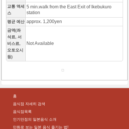
교통 액세
5 min.walk from the East Exit of Ikebukuro
station
스
approx. 1,200yen
평균 예산
금액(좌
석료, 서
Not Available
비스료,
오토오시
등)
홈
음식점 자세히 검색
음식점목록
인기만점의 일본음식 소개
만화로 보는 일본 음식 즐기는 법!