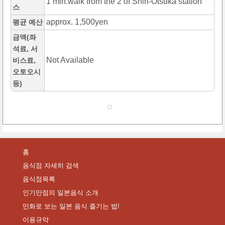
1 min.walk from the 2 of Shin-Otsuka station
스
approx. 1,500yen
평균 예산
금액(좌
석료, 서
Not Available
비스료,
오토오시
등)
홈
음식점 자세히 검색
음식점목록
인기만점의 일본음식 소개
만화로 보는 일본 음식 즐기는 법!
이용규약