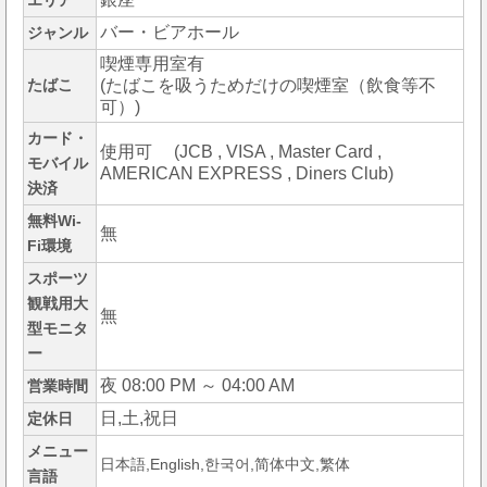
エリア
バー・ビアホール
ジャンル
喫煙専用室有
たばこ
(たばこを吸うためだけの喫煙室（飲食等不
可）)
カード・
使用可 (JCB , VISA , Master Card ,
モバイル
AMERICAN EXPRESS , Diners Club)
決済
無料Wi-
無
Fi環境
スポーツ
観戦用大
無
型モニタ
ー
夜 08:00 PM ～ 04:00 AM
営業時間
日,土,祝日
定休日
メニュー
日本語,English,한국어,简体中文,繁体
言語