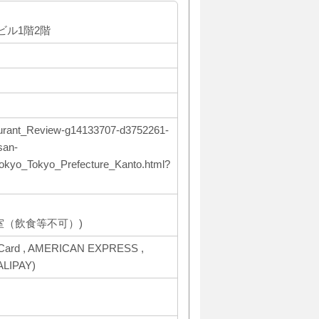
田ビル1階2階
staurant_Review-g14133707-d3752261-
san-
okyo_Tokyo_Prefecture_Kanto.html?
室（飲食等不可）)
Card , AMERICAN EXPRESS ,
ALIPAY)