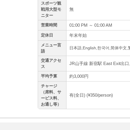
スポーツ観
無
戦用大型モ
ニター
01:00 PM ～ 01:00 AM
営業時間
年末年始
定休日
メニュー言
日本語,English,한국어,简体中文
語
交通アクセ
JR山手線 新宿駅 East Exit
ス
約3,000円
平均予算
チャージ
（席料、サ
有(全日) (¥350/person)
ービス料、
お通し等）