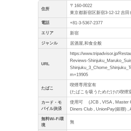
〒160-0022
住所
東京都新宿区新宿3-12-12 吉
+81-3-5367-2377
電話
新宿
エリア
居酒屋,和食全般
ジャンル
https://www.tripadvisor.jp/Re
Reviews-Shinjuku_Maruko_Sui
URL
Shinjuku_3_Chome_Shinjuku_T
m=19905
喫煙専用室有
たばこ
(たばこを吸うためだけの喫煙
使用可 (JCB , VISA , Master 
カード・モ
バイル決済
Diners Club , UnionPay(銀聯) , 
無料Wi-Fi環
無
境