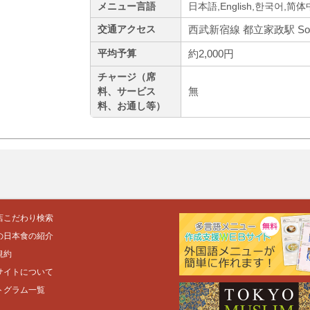
メニュー言語
日本語,English,한국어,简
西武新宿線 都立家政駅 Sou
交通アクセス
約2,000円
平均予算
チャージ（席
無
料、サービス
料、お通し等）
店こだわり検索
の日本食の紹介
規約
サイトについて
トグラム一覧