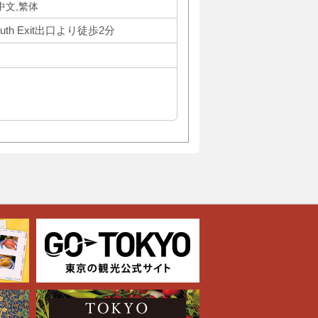
体中文,繁体
th Exit出口より徒歩2分