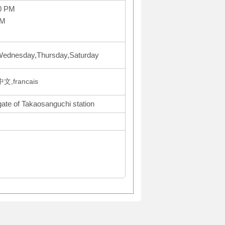
0 PM
PM
ednesday,Thursday,Saturday
,francais
gate of Takaosanguchi station