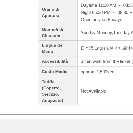
Daytime 11:30 AM ～ 03:3
Orario di
Night 05:30 PM ～ 08:30 
Apertura
Open only on Fridays
Giorno/i di
Sunday,Monday,Tuesday,W
Chiusura
Lingua del
日本語,English,한국어,简体中文
Menu
3 min.walk from the ticket 
Accessibilità
approx. 1,500yen
Costo Medio
Tariffa
(Coperto,
Not Available
Servizio,
Antipasto)