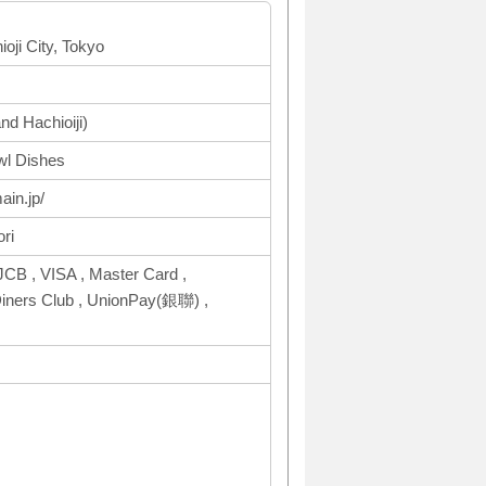
oji City, Tokyo
nd Hachioiji)
wl Dishes
ain.jp/
ri
CB , VISA , Master Card ,
ers Club , UnionPay(銀聯) ,