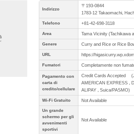
〒193-0844
Indirizzo
1783-12 Takaomachi, Hachi
+81-42-698-3118
Telefono
Tama Vicinity (Tachikawa a
Area
Curry and Rice or Rice Bo
Genere
https://higasicurry.wp.xdom
URL
Completamente non fumato
Fumatori
Credit Cards Accepted (J
Pagamento con
AMERICAN EXPRESS , Din
carta di
credito/cellulare
ALIPAY , Suica/PASMO)
Not Available
Wi-Fi Gratuito
Un grande
schermo per gli
Not Available
avvenimenti
sportivi