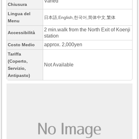
Varied
Chiusura
Lingua del
日本語,English,한국어,简体中文,繁体
Menu
2 min.walk from the North Exit of Koenji
Accessibilità
station
approx. 2,000yen
Costo Medio
Tariffa
(Coperto,
Not Available
Servizio,
Antipasto)