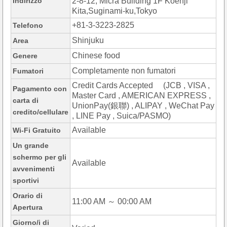
Indirizzo
2-8-12, Micra Building 1F Koenji
Kita,Suginami-ku,Tokyo
+81-3-3223-2825
Telefono
Shinjuku
Area
Chinese food
Genere
Completamente non fumatori
Fumatori
Credit Cards Accepted (JCB , VISA ,
Pagamento con
Master Card , AMERICAN EXPRESS ,
carta di
UnionPay(銀聯) , ALIPAY , WeChat Pay
credito/cellulare
, LINE Pay , Suica/PASMO)
Available
Wi-Fi Gratuito
Un grande
schermo per gli
Available
avvenimenti
sportivi
Orario di
11:00 AM ～ 00:00 AM
Apertura
Giorno/i di