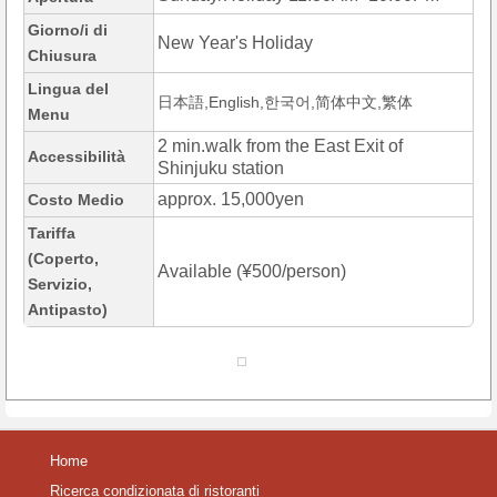
Giorno/i di
New Year's Holiday
Chiusura
Lingua del
日本語,English,한국어,简体中文,繁体
Menu
2 min.walk from the East Exit of
Accessibilità
Shinjuku station
approx. 15,000yen
Costo Medio
Tariffa
(Coperto,
Available (¥500/person)
Servizio,
Antipasto)
Home
Ricerca condizionata di ristoranti