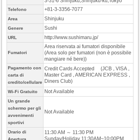
3-31-6 Shinjuku,Shinjuku-ku,Tokyo
+81-3-3356-7077
Telefono
Shinjuku
Area
Sushi
Genere
http://www.sushimaru.jp/
URL
Area riservata ai fumatori disponibile
Fumatori
(Area solo per fumatori (non è possibile
mangiare né bere))
Pagamento con
Credit Cards Accepted (JCB , VISA ,
Master Card , AMERICAN EXPRESS ,
carta di
Diners Club)
credito/cellulare
Not Available
Wi-Fi Gratuito
Un grande
schermo per gli
Not Available
avvenimenti
sportivi
Orario di
11:30 AM ～ 11:30 PM
Sunday/Holiday 11:30AM~10:00PM
Apertura