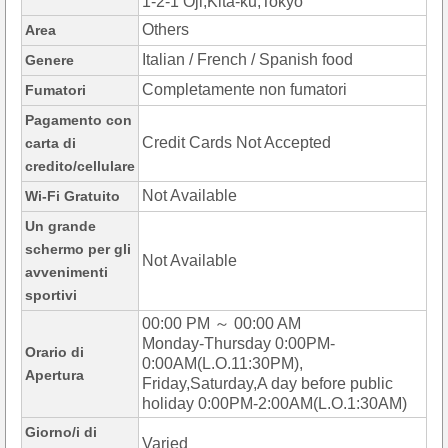
1-2-1 Oji,Kita-ku,Tokyo
Others
Area
Italian / French / Spanish food
Genere
Completamente non fumatori
Fumatori
Pagamento con
Credit Cards Not Accepted
carta di
credito/cellulare
Not Available
Wi-Fi Gratuito
Un grande
schermo per gli
Not Available
avvenimenti
sportivi
00:00 PM ～ 00:00 AM
Monday-Thursday 0:00PM-
Orario di
0:00AM(L.O.11:30PM),
Apertura
Friday,Saturday,A day before public
holiday 0:00PM-2:00AM(L.O.1:30AM)
Giorno/i di
Varied