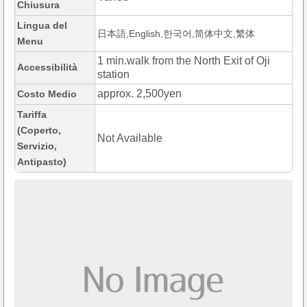
Chiusura
Lingua del
日本語,English,한국어,简体中文,繁体
Menu
1 min.walk from the North Exit of Oji
Accessibilità
station
approx. 2,500yen
Costo Medio
Tariffa
(Coperto,
Not Available
Servizio,
Antipasto)