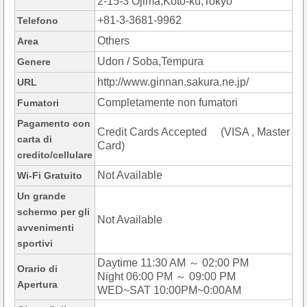
2-15-3 Ojima,Koto-ku,Tokyo
+81-3-3681-9962
Telefono
Others
Area
Udon / Soba,Tempura
Genere
http://www.ginnan.sakura.ne.jp/
URL
Completamente non fumatori
Fumatori
Pagamento con
Credit Cards Accepted (VISA , Master
carta di
Card)
credito/cellulare
Not Available
Wi-Fi Gratuito
Un grande
schermo per gli
Not Available
avvenimenti
sportivi
Daytime 11:30 AM ～ 02:00 PM
Orario di
Night 06:00 PM ～ 09:00 PM
Apertura
WED~SAT 10:00PM~0:00AM