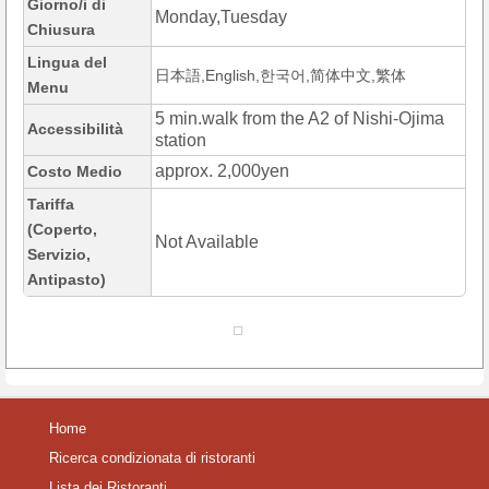
Giorno/i di
Monday,Tuesday
Chiusura
Lingua del
日本語,English,한국어,简体中文,繁体
Menu
5 min.walk from the A2 of Nishi-Ojima
Accessibilità
station
approx. 2,000yen
Costo Medio
Tariffa
(Coperto,
Not Available
Servizio,
Antipasto)
Home
Ricerca condizionata di ristoranti
Lista dei Ristoranti