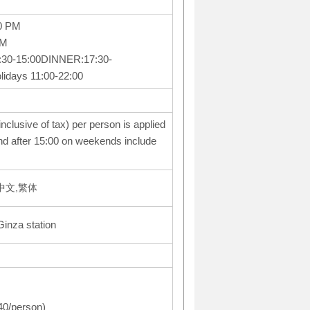
0 PM
PM
:30-15:00DINNER:17:30-
lidays 11:00-22:00
nclusive of tax) per person is applied
nd after 15:00 on weekends include
体中文,繁体
Ginza station
440/person)