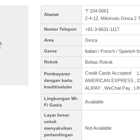
〒104-0061
Alamat
2-4-12, Mikimoto Ginza 2
+81-3-6631-1117
Nomor Telepon
Ginza
Area
Italian / French / Spanish f
Genre
Bebas Rokok
Rokok
Credit Cards Accepted (J
Pembayaran
AMERICAN EXPRESS , Din
dengan kartu
kredit/seluler
ALIPAY , WeChat Pay , L
Lingkungan Wi-
Available
Fi Gratis
Layar besar
untuk
Not Available
menyaksikan
pertandingan