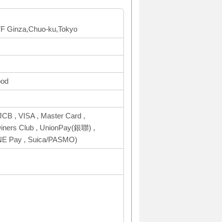
 7F Ginza,Chuo-ku,Tokyo
ood
CB , VISA , Master Card ,
ers Club , UnionPay(銀聯) ,
INE Pay , Suica/PASMO)