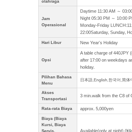
olahraga
Daytime 11:30 AM ～ 03:0
Night 05:30 PM ～ 10:00 
Jam
Operasional
Monday-Friday LUNCH:11
22:00Saturday, Sunday, Ho
New Year's Holiday
Hari Libur
A table charge of 440JPY (i
after 17:00 on weekdays a
Opsi
holiday.
Pilihan Bahasa
日本語,English,한국어,简
Menu
Akses
3 min.walk from the C8 of 
Transportasi
approx. 5,000yen
Rata-rata Biaya
Biaya (Biaya
Kursi, Biaya
Available(only at night) (¥
Servis,