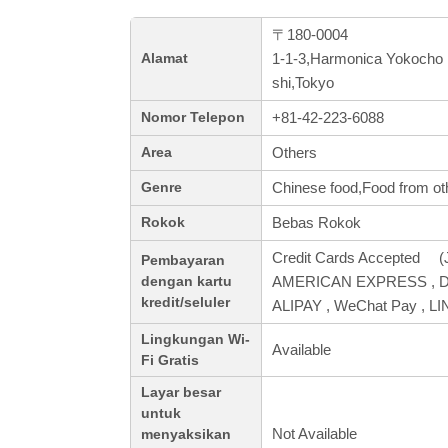
〒180-0004
1-1-3,Harmonica Yokocho K
Alamat
shi,Tokyo
+81-42-223-6088
Nomor Telepon
Others
Area
Chinese food,Food from ot
Genre
Bebas Rokok
Rokok
Credit Cards Accepted (J
Pembayaran
AMERICAN EXPRESS , Din
dengan kartu
kredit/seluler
ALIPAY , WeChat Pay , L
Lingkungan Wi-
Available
Fi Gratis
Layar besar
untuk
Not Available
menyaksikan