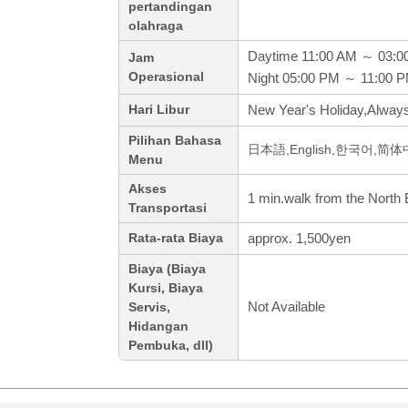
pertandingan
olahraga
Daytime 11:00 AM ～ 03:0
Jam
Operasional
Night 05:00 PM ～ 11:00 
New Year's Holiday,Alway
Hari Libur
Pilihan Bahasa
日本語,English,한국어,简
Menu
Akses
1 min.walk from the North Ex
Transportasi
approx. 1,500yen
Rata-rata Biaya
Biaya (Biaya
Kursi, Biaya
Not Available
Servis,
Hidangan
Pembuka, dll)