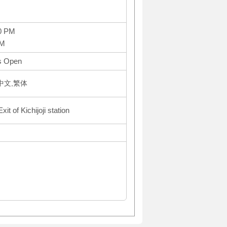
0 PM
PM
s Open
体中文,繁体
it of Kichijoji station