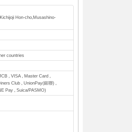
ichijoji Hon-cho,Musashino-
her countries
CB , VISA , Master Card ,
ers Club , UnionPay(銀聯) ,
INE Pay , Suica/PASMO)