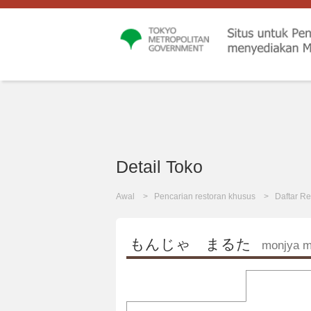
Detail Toko
Awal
Pencarian restoran khusus
Daftar Re
もんじゃ まるた
monjya m