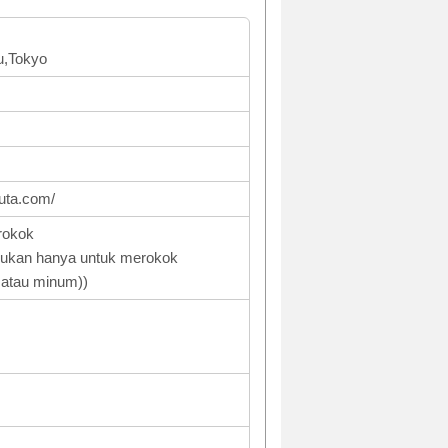
u,Tokyo
uta.com/
rokok
jukan hanya untuk merokok
 atau minum))