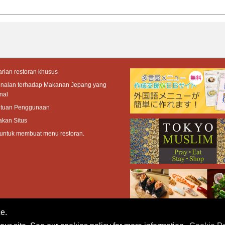
rian restoran khusus
enalan terhadap Makanan Jepang yang
nal
ntuan Penggunaan
akan Situs
 untuk membuat menu restoran.
e.