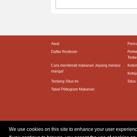
Awal
Penca
Daftar Restoran
Perk
Terke
Cara menikmati makanan Jepang melalui
Kete
manga!
Kebij
Tentang Situs Ini
Situs
Tabel Piktogram Makanan
We use cookies on this site to enhance your user experienc