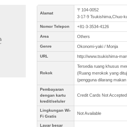
〒104-0052
Alamat
3-17-9 Tsukishima,Chuo-k
+81-3-3534-4126
Nomor Telepon
Others
Area
Okonomi-yaki / Monja
Genre
http://www.tsukishima-mar
URL
Tersedia ruang khusus me
(Ruang merokok yang ditu
Rokok
(pengguna dilarang makan
Pembayaran
Credit Cards Not Accepted
dengan kartu
kredit/seluler
Lingkungan Wi-
Not Available
Fi Gratis
Layar besar