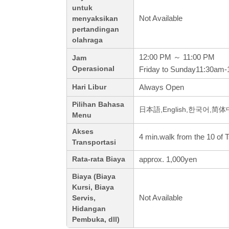
untuk
Not Available
menyaksikan
pertandingan
olahraga
12:00 PM ～ 11:00 PM
Jam
Operasional
Friday to Sunday11:30am
Always Open
Hari Libur
Pilihan Bahasa
日本語,English,한국어,简
Menu
Akses
4 min.walk from the 10 of 
Transportasi
approx. 1,000yen
Rata-rata Biaya
Biaya (Biaya
Kursi, Biaya
Not Available
Servis,
Hidangan
Pembuka, dll)