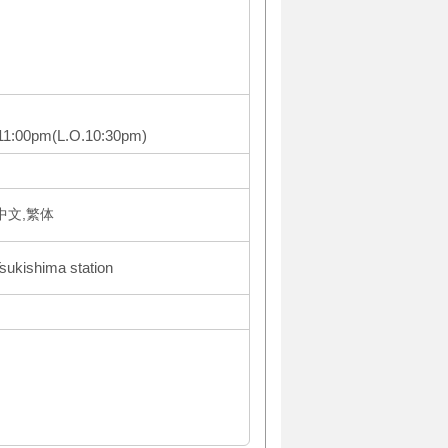
-11:00pm(L.O.10:30pm)
体中文,繁体
Tsukishima station