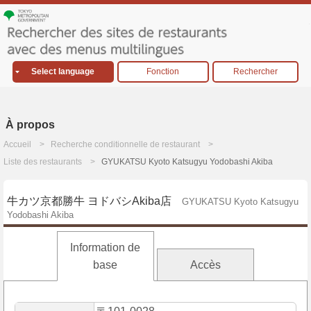
Select language
Fonction
Rechercher
À propos
Accueil
Recherche conditionnelle de restaurant
Liste des restaurants
GYUKATSU Kyoto Katsugyu Yodobashi Akiba
牛カツ京都勝牛 ヨドバシAkiba店
GYUKATSU Kyoto Katsugyu
Yodobashi Akiba
Information de
base
Accès