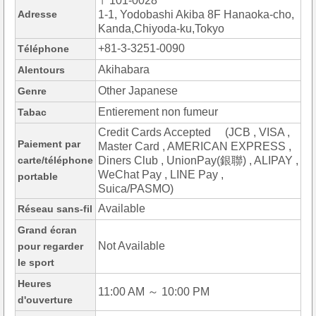
〒101-0028
Adresse
1-1, Yodobashi Akiba 8F Hanaoka-cho,
Kanda,Chiyoda-ku,Tokyo
+81-3-3251-0090
Téléphone
Akihabara
Alentours
Other Japanese
Genre
Entierement non fumeur
Tabac
Credit Cards Accepted (JCB , VISA ,
Paiement par
Master Card , AMERICAN EXPRESS ,
carte/téléphone
Diners Club , UnionPay(銀聯) , ALIPAY ,
WeChat Pay , LINE Pay ,
portable
Suica/PASMO)
Available
Réseau sans-fil
Grand écran
Not Available
pour regarder
le sport
Heures
11:00 AM ～ 10:00 PM
d'ouverture