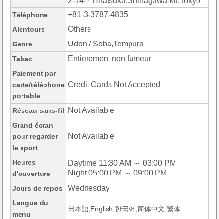
2-14-7 Hiratsuka,Shinagawa-ku,Tokyo
+81-3-3787-4835
Téléphone
Others
Alentours
Udon / Soba,Tempura
Genre
Entierement non fumeur
Tabac
Paiement par
Credit Cards Not Accepted
carte/téléphone
portable
Not Available
Réseau sans-fil
Grand écran
Not Available
pour regarder
le sport
Heures
Daytime 11:30 AM ～ 03:00 PM
Night 05:00 PM ～ 09:00 PM
d'ouverture
Wednesday
Jours de repos
Langue du
日本語,English,한국어,简体中文,繁体
menu