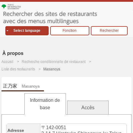
Select language
Fonction
Rechercher
À propos
Accueil
Recherche conditionnelle de restaurant
Liste des restaurants
Masanoya
正乃家
Masanoya
Information de
base
Accès
〒142-0051
Adresse