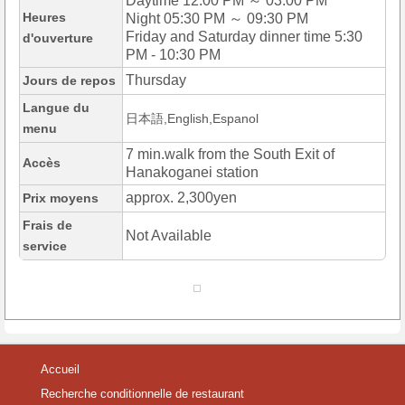
Daytime 12:00 PM ～ 03:00 PM
Heures
Night 05:30 PM ～ 09:30 PM
Friday and Saturday dinner time 5:30
d'ouverture
PM - 10:30 PM
Thursday
Jours de repos
Langue du
日本語,English,Espanol
menu
7 min.walk from the South Exit of
Accès
Hanakoganei station
approx. 2,300yen
Prix moyens
Frais de
Not Available
service
Accueil
Recherche conditionnelle de restaurant