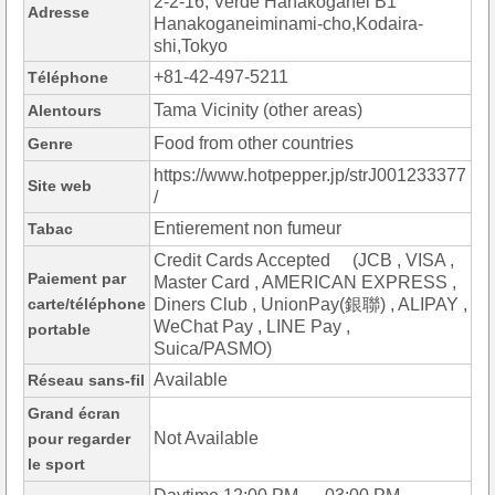
2-2-16, Verde Hanakoganei B1
Adresse
Hanakoganeiminami-cho,Kodaira-
shi,Tokyo
+81-42-497-5211
Téléphone
Tama Vicinity (other areas)
Alentours
Food from other countries
Genre
https://www.hotpepper.jp/strJ001233377
Site web
/
Entierement non fumeur
Tabac
Credit Cards Accepted (JCB , VISA ,
Paiement par
Master Card , AMERICAN EXPRESS ,
carte/téléphone
Diners Club , UnionPay(銀聯) , ALIPAY ,
WeChat Pay , LINE Pay ,
portable
Suica/PASMO)
Available
Réseau sans-fil
Grand écran
Not Available
pour regarder
le sport