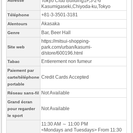
Adresse
Tokyo Club Building1F,3-2-6
Kasumigaseki,Chiyoda-ku,Tokyo
+81-3-3501-3181
Téléphone
Akasaka
Alentours
Bar, Beer Hall
Genre
https://mitsui-shopping-
Site web
park.com/urban/kasumi-
d/store/600196.html
Entierement non fumeur
Tabac
Paiement par
Credit Cards Accepted
carte/téléphone
portable
Not Available
Réseau sans-fil
Grand écran
Not Available
pour regarder
le sport
11:30 AM ～ 11:00 PM
<Mondays and Tuesdays> From 11:30