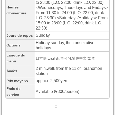
to 23:00 (L.O. 22:00, drink L.O. 22:30)
Heures
<Wednesdays, Thursdays and Fridays>
From 11:30 to 24:00 (L.O. 22:00, drink
d'ouverture
L.O. 23:30) <Saturdays/Holidays> From
15:00 to 23:00 (L.O. 22:00, drink L.O.
22:30)
Sunday
Jours de repos
Holiday sunday, the consecutive
Options
holidays
Langue du
日本語,English,한국어,简体中文,繁体
menu
2 min.walk from the 11 of Toranomon
Accès
station
approx. 2,500yen
Prix moyens
Frais de
Available (¥300/person)
service