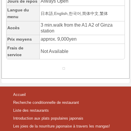
Always Open
Jours de repos
Langue du
日本語,English,한국어,简体中文,繁体
menu
3 min.walk from the A1 A2 of Ginza
Accès
station
approx. 9,000yen
Prix moyens
Frais de
Not Available
service
Accueil
Recherche conditionnelle de restaurant
Liste des restaurants
Introduction aux plats populaires japonais
Les joies de la nourriture japonaise à travers les mangas!