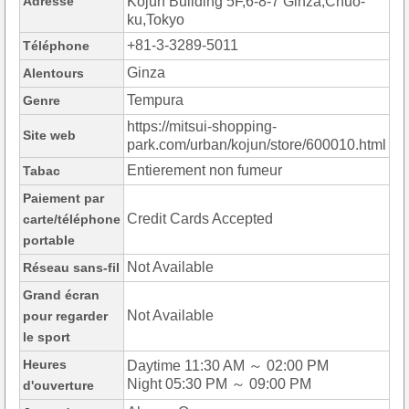
Adresse
Kojun Building 5F,6-8-7 Ginza,Chuo-
ku,Tokyo
+81-3-3289-5011
Téléphone
Ginza
Alentours
Tempura
Genre
https://mitsui-shopping-
Site web
park.com/urban/kojun/store/600010.html
Entierement non fumeur
Tabac
Paiement par
Credit Cards Accepted
carte/téléphone
portable
Not Available
Réseau sans-fil
Grand écran
Not Available
pour regarder
le sport
Heures
Daytime 11:30 AM ～ 02:00 PM
Night 05:30 PM ～ 09:00 PM
d'ouverture