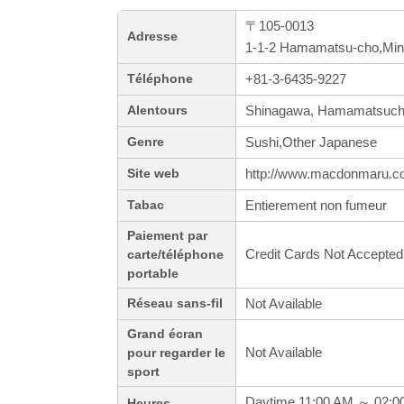
〒105-0013
Adresse
1-1-2 Hamamatsu-cho,Min
+81-3-6435-9227
Téléphone
Shinagawa, Hamamatsuch
Alentours
Sushi,Other Japanese
Genre
http://www.macdonmaru.c
Site web
Entierement non fumeur
Tabac
Paiement par
Credit Cards Not Accepted
carte/téléphone
portable
Not Available
Réseau sans-fil
Grand écran
Not Available
pour regarder le
sport
Daytime 11:00 AM ～ 02:0
Heures