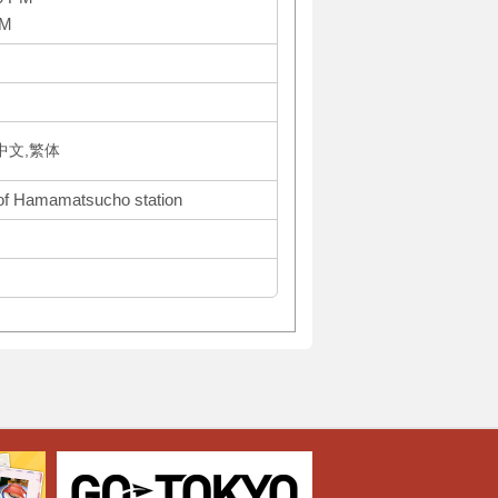
PM
体中文,繁体
 of Hamamatsucho station