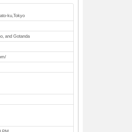
ato-ku,Tokyo
o, and Gotanda
om/
0 PM