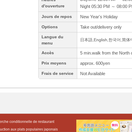
d'ouverture
Night 05:30 PM ～ 08:00 
New Year's Holiday
Jours de repos
Take out/delivery only
Options
Langue du
日本語,English,한국어,简
menu
5 min.walk from the North
Accès
approx. 600yen
Prix moyens
Not Available
Frais de service
rche conditionnelle de restaurant
duction aux plats populaires japonais