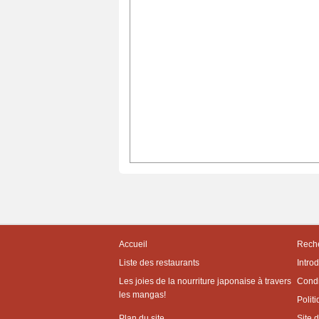
Accueil
Reche
Liste des restaurants
Intro
Les joies de la nourriture japonaise à travers
Condit
les mangas!
Politi
Plan du site
Site 