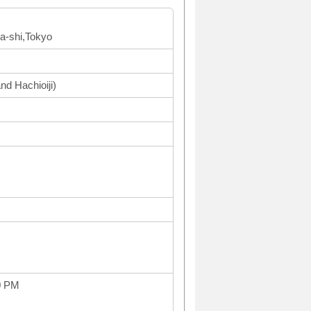
wa-shi,Tokyo
nd Hachioiji)
0 PM