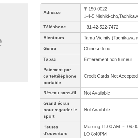
〒190-0022
Adresse
1-4-5 Nishiki-cho,Tachika
+81-42-522-7472
Téléphone
Tama Vicinity (Tachikawa a
Alentours
Chinese food
Genre
Entierement non fumeur
Tabac
Paiement par
Credit Cards Not Accepted
carte/téléphone
portable
Not Available
Réseau sans-fil
Grand écran
Not Available
pour regarder le
sport
Morning 11:00 AM ～ 09:0
Heures
d'ouverture
LO 8:40PM