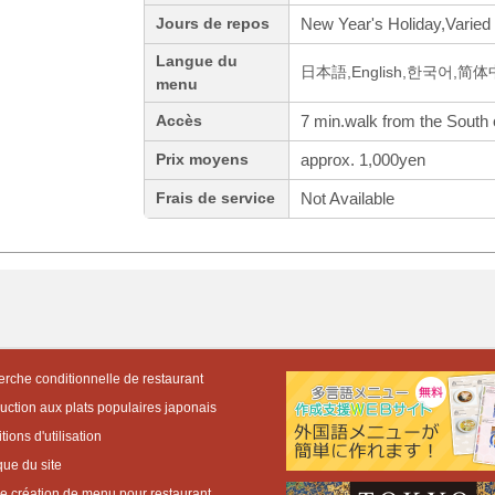
New Year's Holiday,Varied
Jours de repos
Langue du
日本語,English,한국어,简
menu
7 min.walk from the South 
Accès
approx. 1,000yen
Prix moyens
Not Available
Frais de service
rche conditionnelle de restaurant
duction aux plats populaires japonais
ions d'utilisation
que du site
de création de menu pour restaurant