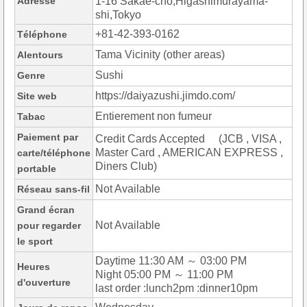
Adresse
1-16 Sakae-cho,Higashimurayama-
shi,Tokyo
+81-42-393-0162
Téléphone
Tama Vicinity (other areas)
Alentours
Sushi
Genre
https://daiyazushi.jimdo.com/
Site web
Entierement non fumeur
Tabac
Paiement par
Credit Cards Accepted (JCB , VISA ,
Master Card , AMERICAN EXPRESS ,
carte/téléphone
Diners Club)
portable
Not Available
Réseau sans-fil
Grand écran
Not Available
pour regarder
le sport
Daytime 11:30 AM ～ 03:00 PM
Heures
Night 05:00 PM ～ 11:00 PM
d'ouverture
last order :lunch2pm :dinner10pm