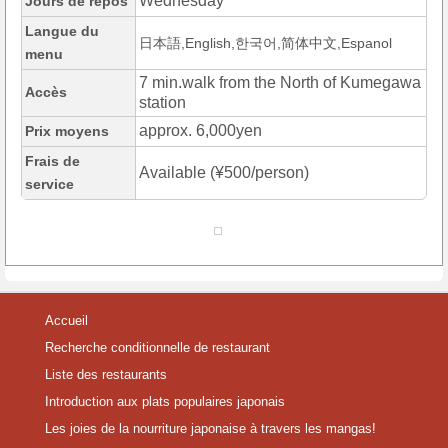
Wednesday
Jours de repos
Langue du
日本語,English,한국어,简体中文,Espanol
menu
7 min.walk from the North of Kumegawa
Accès
station
approx. 6,000yen
Prix moyens
Frais de
Available (¥500/person)
service
Accueil
Recherche conditionnelle de restaurant
Liste des restaurants
Introduction aux plats populaires japonais
Les joies de la nourriture japonaise à travers les mangas!