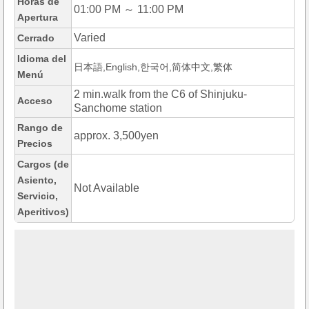
Horas de
01:00 PM ～ 11:00 PM
Apertura
Varied
Cerrado
Idioma del
日本語,English,한국어,简体中文,繁体
Menú
2 min.walk from the C6 of Shinjuku-
Acceso
Sanchome station
Rango de
approx. 3,500yen
Precios
Cargos (de
Asiento,
Not Available
Servicio,
Aperitivos)