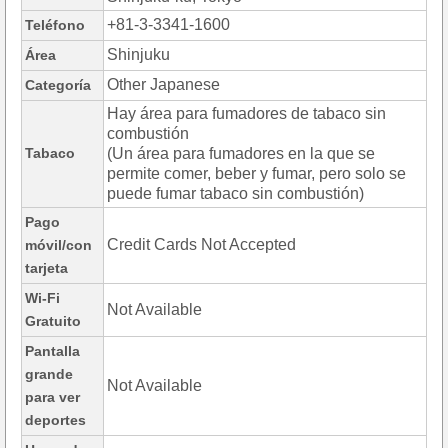
+81-3-3341-1600
Teléfono
Shinjuku
Área
Other Japanese
Categoría
Hay área para fumadores de tabaco sin
combustión
Tabaco
(Un área para fumadores en la que se
permite comer, beber y fumar, pero solo se
puede fumar tabaco sin combustión)
Pago
Credit Cards Not Accepted
móvil/con
tarjeta
Wi-Fi
Not Available
Gratuito
Pantalla
grande
Not Available
para ver
deportes