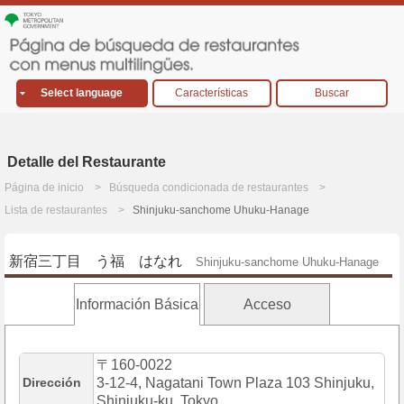
Select language
Características
Buscar
Detalle del Restaurante
Página de inicio
Búsqueda condicionada de restaurantes
Lista de restaurantes
Shinjuku-sanchome Uhuku-Hanage
新宿三丁目 う福 はなれ
Shinjuku-sanchome Uhuku-Hanage
Información Básica
Acceso
〒160-0022
Dirección
3-12-4, Nagatani Town Plaza 103 Shinjuku,
Shinjuku-ku, Tokyo