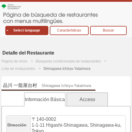
Select language
Características
Buscar
Detalle del Restaurante
Página de inicio
Búsqueda condicionada de restaurantes
Lista de restaurantes
Shinagawa Ichiryu-Yataimura
品川 一龍屋台村
Shinagawa Ichiryu-Yataimura
Información Básica
Acceso
〒140-0002
Dirección
1-1-11 Higashi-Shinagawa, Shinagawa-ku,
Tokyo