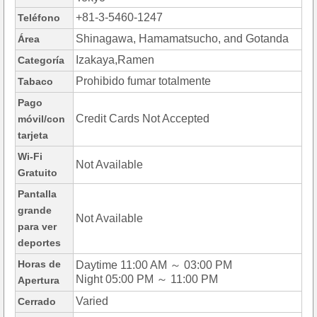
+81-3-5460-1247
Teléfono
Shinagawa, Hamamatsucho, and Gotanda
Área
Izakaya,Ramen
Categoría
Prohibido fumar totalmente
Tabaco
Pago
Credit Cards Not Accepted
móvil/con
tarjeta
Wi-Fi
Not Available
Gratuito
Pantalla
grande
Not Available
para ver
deportes
Horas de
Daytime 11:00 AM ～ 03:00 PM
Night 05:00 PM ～ 11:00 PM
Apertura
Varied
Cerrado