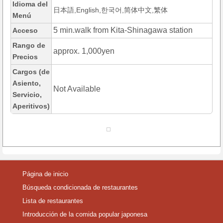
Idioma del
日本語,English,한국어,简体中文,繁体
Menú
5 min.walk from Kita-Shinagawa station
Acceso
Rango de
approx. 1,000yen
Precios
Cargos (de
Asiento,
Not Available
Servicio,
Aperitivos)
Página de inicio
Búsqueda condicionada de restaurantes
Lista de restaurantes
Introducción de la comida popular japonesa