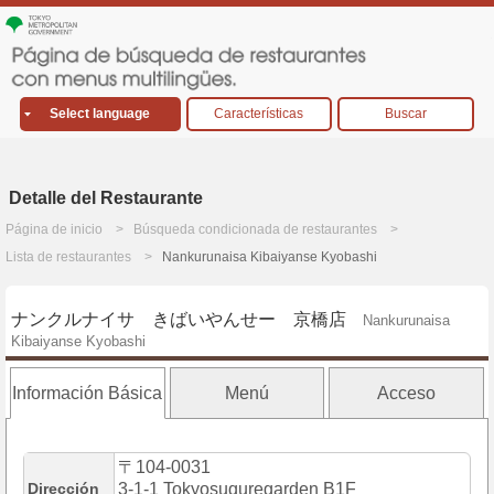
Select language
Características
Buscar
Detalle del Restaurante
Página de inicio
Búsqueda condicionada de restaurantes
Lista de restaurantes
Nankurunaisa Kibaiyanse Kyobashi
ナンクルナイサ きばいやんせー 京橋店
Nankurunaisa
Kibaiyanse Kyobashi
Información Básica
Menú
Acceso
〒104-0031
Dirección
3-1-1 Tokyosuquregarden B1F