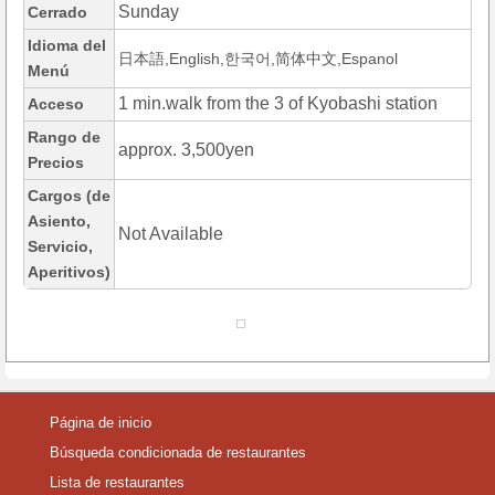
Sunday
Cerrado
Idioma del
日本語,English,한국어,简体中文,Espanol
Menú
1 min.walk from the 3 of Kyobashi station
Acceso
Rango de
approx. 3,500yen
Precios
Cargos (de
Asiento,
Not Available
Servicio,
Aperitivos)
Página de inicio
Búsqueda condicionada de restaurantes
Lista de restaurantes