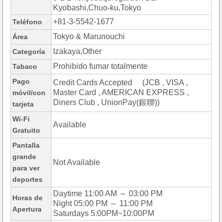
Kyobashi,Chuo-ku,Tokyo
+81-3-5542-1677
Teléfono
Tokyo & Marunouchi
Área
Izakaya,Other
Categoría
Prohibido fumar totalmente
Tabaco
Pago
Credit Cards Accepted (JCB , VISA ,
Master Card , AMERICAN EXPRESS ,
móvil/con
Diners Club , UnionPay(銀聯))
tarjeta
Wi-Fi
Available
Gratuito
Pantalla
grande
Not Available
para ver
deportes
Daytime 11:00 AM ～ 03:00 PM
Horas de
Night 05:00 PM ～ 11:00 PM
Apertura
Saturdays 5:00PM~10:00PM