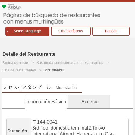
Select language
Características
Buscar
Detalle del Restaurante
Página de inicio
Búsqueda condicionada de restaurantes
Lista de restaurantes
Mrs Istanbul
ミセスイスタンブール
Mrs Istanbul
Información Básica
Acceso
〒144-0041
3rd floor,domestic terminal2,Tokyo
Dirección
International Airport, Hanedakuko,Ota-