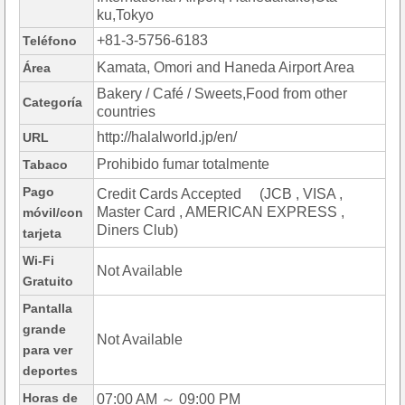
ku,Tokyo
+81-3-5756-6183
Teléfono
Kamata, Omori and Haneda Airport Area
Área
Bakery / Café / Sweets,Food from other
Categoría
countries
http://halalworld.jp/en/
URL
Prohibido fumar totalmente
Tabaco
Pago
Credit Cards Accepted (JCB , VISA ,
Master Card , AMERICAN EXPRESS ,
móvil/con
Diners Club)
tarjeta
Wi-Fi
Not Available
Gratuito
Pantalla
grande
Not Available
para ver
deportes
Horas de
07:00 AM ～ 09:00 PM