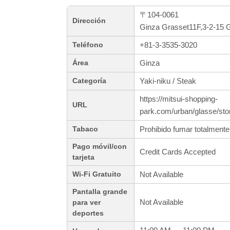
〒104-0061
Dirección
Ginza Grasset11F,3-2-15 
+81-3-3535-3020
Teléfono
Ginza
Área
Yaki-niku / Steak
Categoría
https://mitsui-shopping-
URL
park.com/urban/glasse/sto
Prohibido fumar totalmente
Tabaco
Pago móvil/con
Credit Cards Accepted
tarjeta
Not Available
Wi-Fi Gratuito
Pantalla grande
Not Available
para ver
deportes