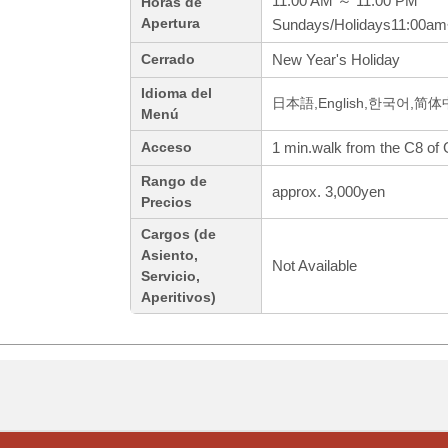
11:00 AM ～ 11:00 PM
Horas de
Apertura
Sundays/Holidays11:00am
New Year's Holiday
Cerrado
Idioma del
日本語,English,한국어,简
Menú
1 min.walk from the C8 of 
Acceso
Rango de
approx. 3,000yen
Precios
Cargos (de
Asiento,
Not Available
Servicio,
Aperitivos)