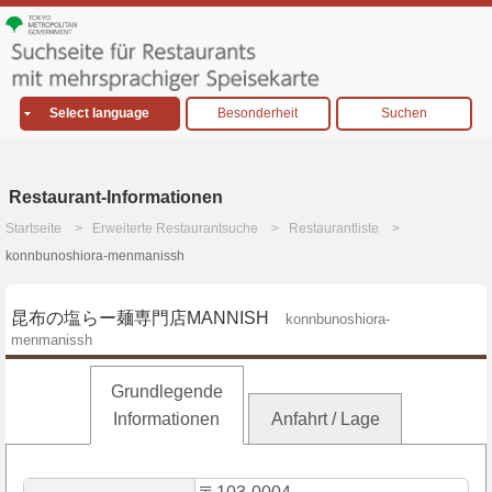
Select language
Besonderheit
Suchen
Restaurant-Informationen
Startseite
Erweiterte Restaurantsuche
Restaurantliste
konnbunoshiora-menmanissh
昆布の塩らー麺専門店MANNISH
konnbunoshiora-
menmanissh
Grundlegende
Informationen
Anfahrt / Lage