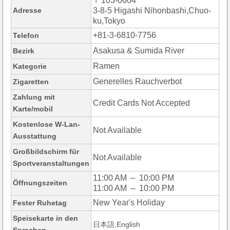
〒103-0004
Adresse
3-8-5 Higashi Nihonbashi,Chuo-
ku,Tokyo
+81-3-6810-7756
Telefon
Asakusa & Sumida River
Bezirk
Ramen
Kategorie
Generelles Rauchverbot
Zigaretten
Zahlung mit
Credit Cards Not Accepted
Karte/mobil
Kostenlose W-Lan-
Not Available
Ausstattung
Großbildschirm für
Not Available
Sportveranstaltungen
11:00 AM ～ 10:00 PM
Öffnungszeiten
11:00 AM ～ 10:00 PM
New Year's Holiday
Fester Ruhetag
Speisekarte in den
日本語,English