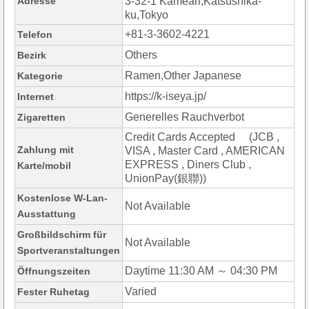
Adresse
3-32-1 Kameari,Katsushika-
ku,Tokyo
+81-3-3602-4221
Telefon
Others
Bezirk
Ramen,Other Japanese
Kategorie
https://k-iseya.jp/
Internet
Generelles Rauchverbot
Zigaretten
Credit Cards Accepted (JCB ,
Zahlung mit
VISA , Master Card , AMERICAN
EXPRESS , Diners Club ,
Karte/mobil
UnionPay(銀聯))
Kostenlose W-Lan-
Not Available
Ausstattung
Großbildschirm für
Not Available
Sportveranstaltungen
Daytime 11:30 AM ～ 04:30 PM
Öffnungszeiten
Varied
Fester Ruhetag