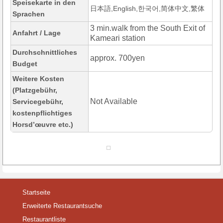
Speisekarte in den
日本語,English,한국어,简体中文,繁体
Sprachen
3 min.walk from the South Exit of
Anfahrt / Lage
Kameari station
Durchschnittliches
approx. 700yen
Budget
Weitere Kosten
(Platzgebühr,
Not Available
Servicegebühr,
kostenpflichtiges
Horsd’œuvre etc.)
Startseite
Erweiterte Restaurantsuche
Restaurantliste