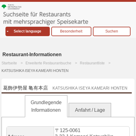
Select language
Besonderheit
Suchen
Restaurant-Informationen
Startseite
Erweiterte Restaurantsuche
Restaurantliste
KATSUSHIKA ISEYA KAMEARI HONTEN
葛飾伊勢屋 亀有本店
KATSUSHIKA ISEYA KAMEARI HONTEN
Grundlegende
Informationen
Anfahrt / Lage
〒125-0061