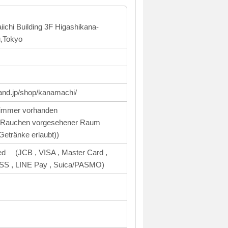
ichi Building 3F Higashikana-
u,Tokyo
and.jp/shop/kanamachi/
immer vorhanden
m Rauchen vorgesehener Raum
Getränke erlaubt))
ed (JCB , VISA , Master Card ,
 , LINE Pay , Suica/PASMO)