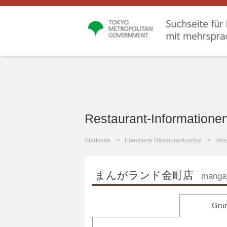
Restaurant-Informatione
Startseite
Erweiterte Restaurantsuche
Rest
まんがランド金町店
manga 
Grun