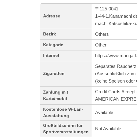
〒125-0041
1-44-1,Kanamachi dai
Adresse
machi,Katsushika-k
Others
Bezirk
Other
Kategorie
https://www.manga-l
Internet
Separates Raucherz
(Ausschließlich zu
Zigaretten
(keine Speisen oder 
Credit Cards Accept
Zahlung mit
Karte/mobil
AMERICAN EXPRESS
Kostenlose W-Lan-
Available
Ausstattung
Großbildschirm für
Not Available
Sportveranstaltungen