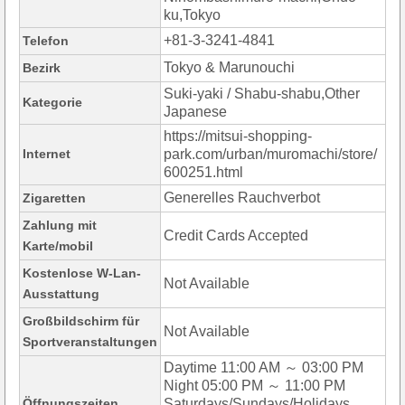
ku,Tokyo
+81-3-3241-4841
Telefon
Tokyo & Marunouchi
Bezirk
Suki-yaki / Shabu-shabu,Other
Kategorie
Japanese
https://mitsui-shopping-
Internet
park.com/urban/muromachi/store/
600251.html
Generelles Rauchverbot
Zigaretten
Zahlung mit
Credit Cards Accepted
Karte/mobil
Kostenlose W-Lan-
Not Available
Ausstattung
Großbildschirm für
Not Available
Sportveranstaltungen
Daytime 11:00 AM ～ 03:00 PM
Night 05:00 PM ～ 11:00 PM
Öffnungszeiten
Saturdays/Sundays/Holidays