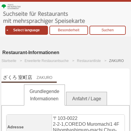
Select language
Besonderheit
Suchen
Restaurant-Informationen
Startseite
Erweiterte Restaurantsuche
Restaurantliste
ZAKURO
ざくろ 室町店
ZAKURO
Grundlegende
Informationen
Anfahrt / Lage
〒103-0022
2-2-1,COREDO Muromachi1 4F
Adresse
Nihombashimuro-machi,Chuo-