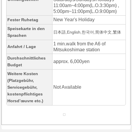
11:00am~4:00pm(L.O.3:30pm) ,
5:00pm~11:00pm(L.O.9:00pm)
New Year's Holiday
Fester Ruhetag
Speisekarte in den
日本語,English,한국어,简体中文,繁体
Sprachen
1 min.walk from the A6 of
Anfahrt / Lage
Mitsukoshimae station
Durchschnittliches
approx. 6,000yen
Budget
Weitere Kosten
(Platzgebühr,
Not Available
Servicegebühr,
kostenpflichtiges
Horsd’œuvre etc.)